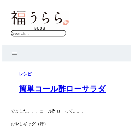
S
e
a
r
c
レシピ
h
簡単コール酢ローサラダ
でました。。。コール酢ローって。。。
おやじギャグ（汗）