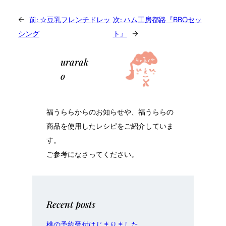
←
前:
☆豆乳フレンチドレッ
次:
ハム工房都路『BBQセッ
シング
ト』
→
urarak
o
福うららからのお知らせや、福うららの
商品を使用したレシピをご紹介していま
す。
ご参考になさってください。
Recent posts
桃の予約受付はじまりました