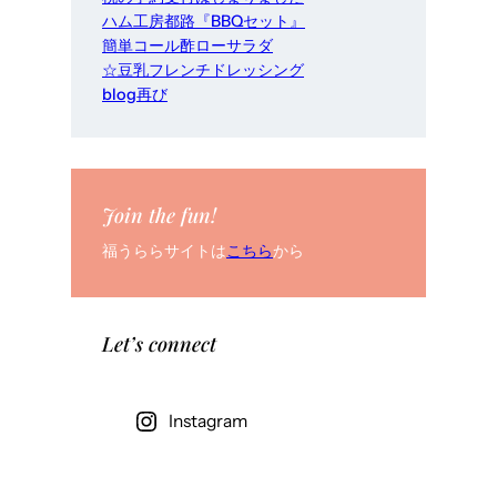
ハム工房都路『BBQセット』
簡単コール酢ローサラダ
☆豆乳フレンチドレッシング
blog再び
Join the fun!
福うららサイトは
こちら
から
Let’s connect
Instagram