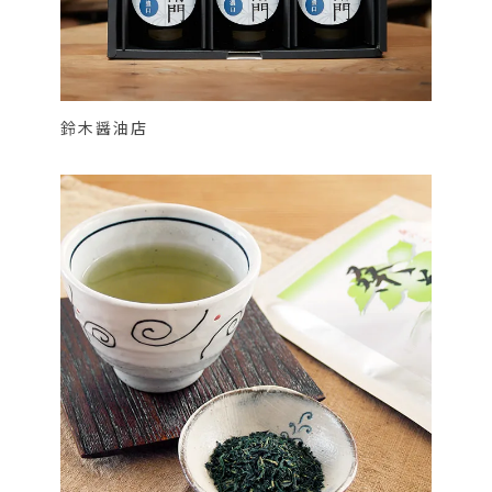
鈴木醤油店