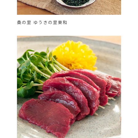
桑の里 ゆうきの里東和