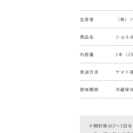
生産者
（株）
商品名
ショル
内容量
1本（2
発送方法
ヤマト
賞味期限
冷蔵保存
※開封後は2〜3日