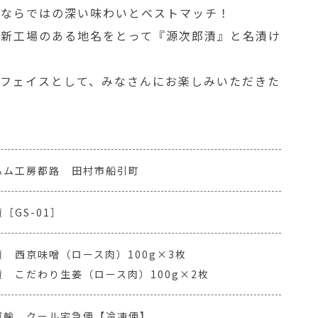
』ならではの深い味わいとベストマッチ！
た新工場のある地名をとって『源次郎漬』と名漬け
ーフェイスとして、みなさんにお楽しみいただきた
ハム工房都路 田村市船引町
［GS-01］
 西京味噌（ロース肉）100g×3枚
 こだわり生姜（ロース肉）100g×2枚
運輸 クール宅急便【冷凍便】