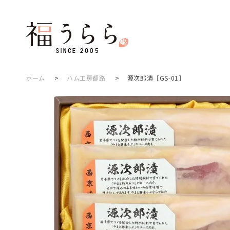
ホーム
>
ハム工房都路
>
源次郎漬［GS-01］