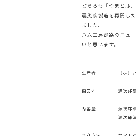
どちらも『やまと豚
震災後製造を再開し
ました。
ハム工房都路のニュ
いと思います。
生産者
（株）
商品名
源次郎漬
内容量
源次郎漬
源次郎漬
発送方法
ヤマト