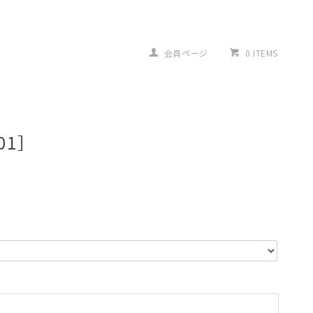
会員ページ
0 ITEMS
01］