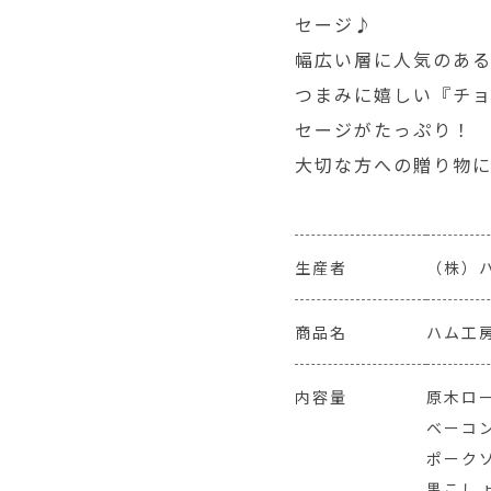
セージ♪
幅広い層に人気のあ
つまみに嬉しい『チ
セージがたっぷり！
大切な方への贈り物
生産者
（株）
商品名
ハム工房
内容量
原木ロー
ベーコン
ポークソ
黒こしょ