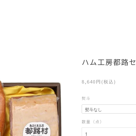
ハム工房都路セ
8,640円(税込)
熨斗
数量（点）